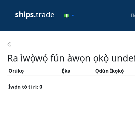
ships.
trade
Il
Ra ìwọ̀wọ́ fún àwọn ọkọ̀ unde
Orúkọ
Ẹ̀ka
Ọdún Ìkọkọ́
Ìwọ̀n tó ti rí: 0