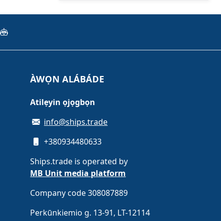
ÀWỌN ALÁBÁDE
Atilẹyin ọjọgbọn
info@ships.trade
+380934480633
Ships.trade is operated by
MB Unit media platform
Company code 308087889
Perkūnkiemio g. 13-91, LT-12114