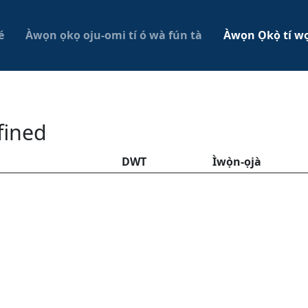
é
Àwọn ọkọ oju-omi tí ó wà fún tà
Àwọn Ọkọ̀ tí wọ
fined
DWT
Ìwọ̀n-ọjà