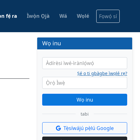
n fẹ́ ra
Ìwọ̀n Ọjà
Wá
Wọlé
Fọwọ́ sí
Wọ inu
Àdírèsi ìwé-ìrànlọ́wọ́
Ṣé o ti gbàgbe ìwọlé rẹ?
Ọ̀rọ̀ Ìwẹ̀
Wọ inu
tabi
Tẹ̀síwájú pẹ̀lú Google