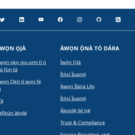
WỌN ỌJÀ
ÀWỌN Ọ̀NÀ TÓ DÁRA
wọn ọkọ oju-omi tí ó
Ìwọ̀n Ọjà
à fún tà
Ìtọ́sí Ìpamọ́
wọn Ọkọ̀ tí wọn fẹ́
Àwọn Ìlànà Lílọ
a
Ìtọ́sí Ìpamọ́
á
Àkọsílẹ́ ilé iṣẹ́
afikún àkọlé
Trust & Compliance
Service Providers and