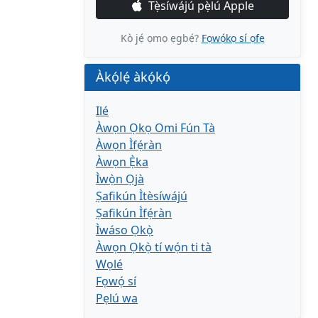
Tẹ̀síwájú pẹ̀lú Apple
Kò jẹ́ ọmọ ẹgbẹ́?
Fọwọ́kọ sí ọfẹ
Àkọ́lẹ́ àkọ́kọ́
Ilé
Àwọn Ọkọ Omi Fún Tà
Àwọn Ìfẹ́ràn
Àwọn Ẹ̀ka
Ìwọ̀n Ọjà
Ṣafikún Ìtèsíwájú
Ṣafikún Ìfẹ́ràn
Ìwáso Ọkọ̀
Àwọn Ọkọ̀ tí wọ́n ti tà
Wọlé
Fọwọ́ sí
Pẹlú wa