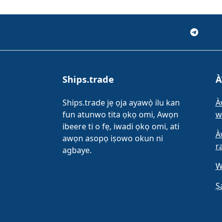
Ships.trade
À
Ships.trade jẹ ọja ayawọ̀ ilu kan
À
fun atunwo tita ọkọ omi, Awọn
w
ibeere ti o fẹ, iwadi ọkọ omi, ati
À
awọn asopọ iṣowo okun ni
r
agbaye.
W
Ṣ