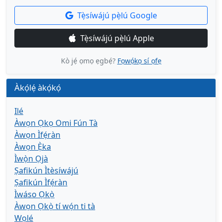
Tẹ̀síwájú pẹ̀lú Google
Tẹ̀síwájú pẹ̀lú Apple
Kò jẹ́ ọmọ ẹgbẹ́?
Fọwọ́kọ sí ọfẹ
Àkọ́lẹ́ àkọ́kọ́
Ilé
Àwọn Ọkọ Omi Fún Tà
Àwọn Ìfẹ́ràn
Àwọn Ẹ̀ka
Ìwọ̀n Ọjà
Ṣafikún Ìtèsíwájú
Ṣafikún Ìfẹ́ràn
Ìwáso Ọkọ̀
Àwọn Ọkọ̀ tí wọ́n ti tà
Wọlé