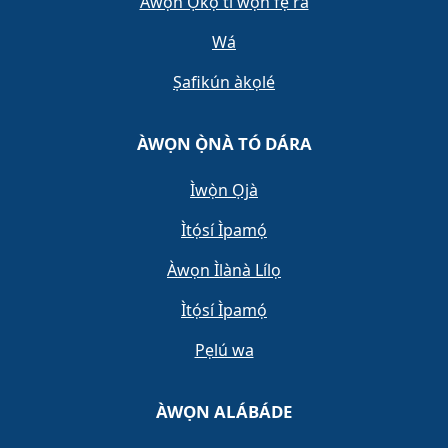
Àwọn Ọkọ̀ tí wọn fẹ́ ra
Wá
Ṣafikún àkọlé
ÀWỌN Ọ̀NÀ TÓ DÁRA
Ìwọ̀n Ọjà
Ìtọ́sí Ìpamọ́
Àwọn Ìlànà Lílọ
Ìtọ́sí Ìpamọ́
Pẹlú wa
ÀWỌN ALÁBÁDE