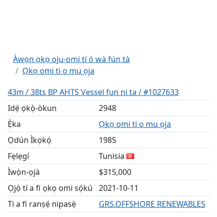
Àwọn ọkọ oju-omi tí ó wà fún tà
Ọkọ omi ti o mu ọja
43m / 38ts BP AHTS Vessel fun ni ta / #1027633
Idẹ́ ọkọ̀-òkun
2948
Ẹ̀ka
Ọkọ omi ti o mu ọja
Ọdún Ìkọkọ́
1985
Fẹlẹgí
Tunisia
Ìwọ̀n-ọjà
$315,000
Ọjọ́ tí a fi ọkọ omi sọ́kú
2021-10-11
Ti a fi ranṣẹ́ nipasẹ̀
GRS.OFFSHORE RENEWABLES