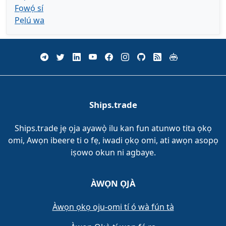
Fọwọ́ sí
Pẹlú wa
Ships.trade
Ships.trade jẹ ọja ayawọ̀ ilu kan fun atunwo tita ọkọ
omi, Awọn ibeere ti o fẹ, iwadi ọkọ omi, ati awọn asopọ
iṣowo okun ni agbaye.
ÀWỌN ỌJÀ
Àwọn ọkọ oju-omi tí ó wà fún tà