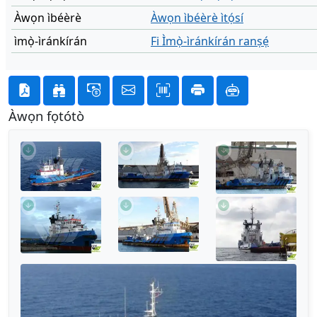
Àwọn ìbéèrè
Àwọn ìbéèrè ìtọ́sí
ìmọ̀-ìránkírán
Fi Ìmọ̀-ìránkírán ranṣẹ́
Àwọn fọtótò