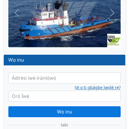
Títì
Tẹ̀lẹ̀
Wọ inu
Àdírèsi ìwé-ìrànlọ́wọ́
Ṣé o ti gbàgbe ìwọlé rẹ?
Ọ̀rọ̀ Ìwẹ̀
Wọ inu
tabi