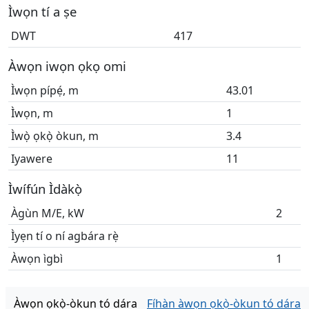
Ìwọn tí a ṣe
DWT
417
Àwọn iwọn ọkọ omi
Ìwọn pípẹ́, m
43.01
Ìwọn, m
1
Ìwọ̀ ọkọ̀ òkun, m
3.4
Iyawere
11
Ìwífún Ìdàkọ̀
Àgùn M/E, kW
2
Ìyẹn tí o ní agbára rẹ̀
Àwọn ìgbì
1
Àwọn ọkọ̀-òkun tó dára
Fíhàn àwọn ọkọ̀-òkun tó dára