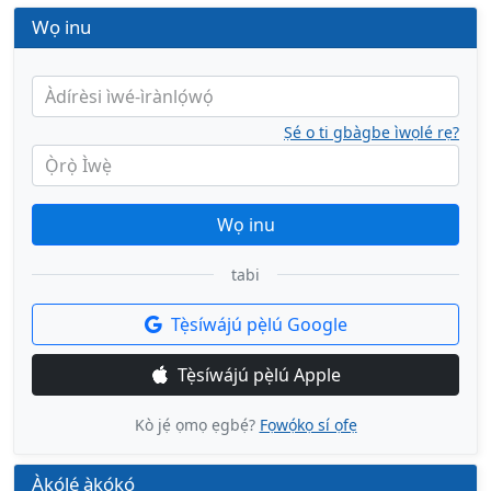
Wọ inu
Àdírèsi ìwé-ìrànlọ́wọ́
Ṣé o ti gbàgbe ìwọlé rẹ?
Ọ̀rọ̀ Ìwẹ̀
Wọ inu
tabi
Tẹ̀síwájú pẹ̀lú Google
Tẹ̀síwájú pẹ̀lú Apple
Kò jẹ́ ọmọ ẹgbẹ́?
Fọwọ́kọ sí ọfẹ
Àkọ́lẹ́ àkọ́kọ́