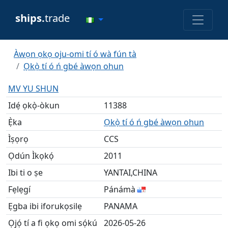
ships.
trade
Àwọn ọkọ oju-omi tí ó wà fún tà
Ọkọ̀ tí ó ń gbé àwọn ohun
MV YU SHUN
Idẹ́ ọkọ̀-òkun
11388
Ẹ̀ka
Ọkọ̀ tí ó ń gbé àwọn ohun
Ìṣọrọ
CCS
Ọdún Ìkọkọ́
2011
Ibi ti o ṣe
YANTAI,CHINA
Fẹlẹgí
Pánámà
Ẹgba ibi iforukọsilẹ
PANAMA
Ọjọ́ tí a fi ọkọ omi sọ́kú
2026-05-26