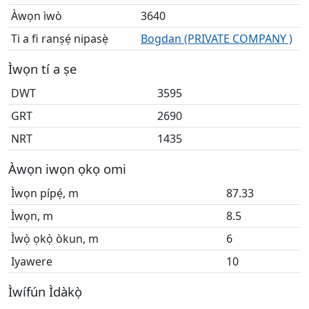
Àwọn ìwò
3640
Ti a fi ranṣẹ́ nipasẹ̀
Bogdan (PRIVATE COMPANY )
Ìwọn tí a ṣe
DWT
3595
GRT
2690
NRT
1435
Àwọn iwọn ọkọ omi
Ìwọn pípẹ́, m
87.33
Ìwọn, m
8.5
Ìwọ̀ ọkọ̀ òkun, m
6
Iyawere
10
Ìwífún Ìdàkọ̀