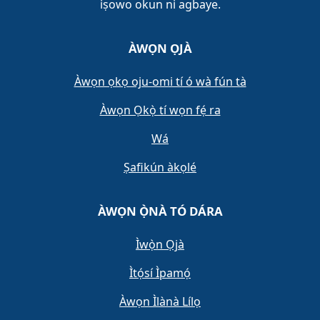
iṣowo okun ni agbaye.
ÀWỌN ỌJÀ
Àwọn ọkọ oju-omi tí ó wà fún tà
Àwọn Ọkọ̀ tí wọn fẹ́ ra
Wá
Ṣafikún àkọlé
ÀWỌN Ọ̀NÀ TÓ DÁRA
Ìwọ̀n Ọjà
Ìtọ́sí Ìpamọ́
Àwọn Ìlànà Lílọ