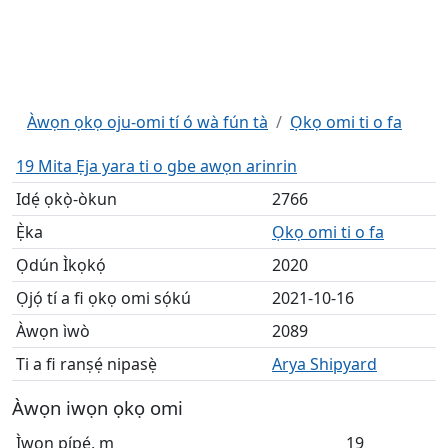
Àwọn ọkọ oju-omi tí ó wà fún tà
Ọkọ omi ti o fa
19 Mita Ẹja yara ti o gbe awọn arinrin
Idẹ́ ọkọ̀-òkun
2766
Ẹ̀ka
Ọkọ omi ti o fa
Ọdún Ìkọkọ́
2020
Ọjọ́ tí a fi ọkọ omi sọ́kú
2021-10-16
Àwọn ìwò
2089
Ti a fi ranṣẹ́ nipasẹ̀
Arya Shipyard
Àwọn iwọn ọkọ omi
Ìwọn pípẹ́, m
19