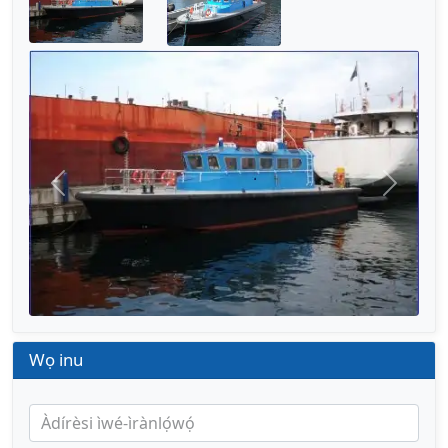
Títì
Tẹ̀lẹ̀
Wọ inu
Àdírèsi ìwé-ìrànlọ́wọ́