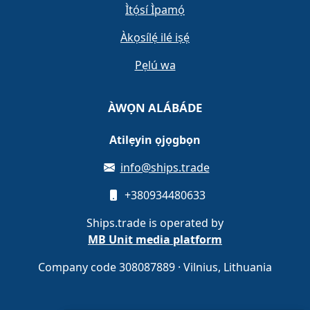
Ìtọ́sí Ìpamọ́
Àkọsílẹ́ ilé iṣẹ́
Pẹlú wa
ÀWỌN ALÁBÁDE
Atilẹyin ọjọgbọn
info@ships.trade
+380934480633
Ships.trade is operated by
MB Unit media platform
Company code 308087889 · Vilnius, Lithuania