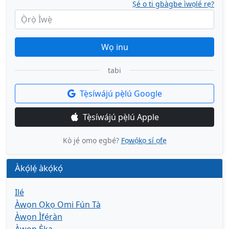
Ṣé o ti gbàgbe ìwọlé rẹ?
Ọ̀rọ̀ Ìwẹ̀
Wọ inu
tabi
Tẹ̀síwájú pẹ̀lú Google
Tẹ̀síwájú pẹ̀lú Apple
Kò jẹ́ ọmọ ẹgbẹ́?
Fọwọ́kọ sí ọfẹ
Àkọ́lẹ́ àkọ́kọ́
Ilé
Àwọn Ọkọ Omi Fún Tà
Àwọn Ìfẹ́ràn
Àwọn Ẹ̀ka