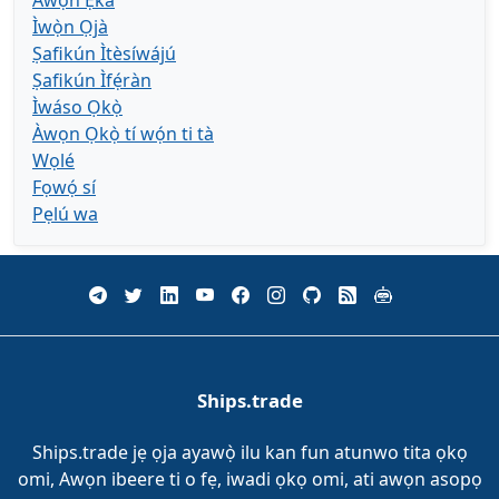
Ìwọ̀n Ọjà
Ṣafikún Ìtèsíwájú
Ṣafikún Ìfẹ́ràn
Ìwáso Ọkọ̀
Àwọn Ọkọ̀ tí wọ́n ti tà
Wọlé
Fọwọ́ sí
Pẹlú wa
Ships.trade
Ships.trade jẹ ọja ayawọ̀ ilu kan fun atunwo tita ọkọ
omi, Awọn ibeere ti o fẹ, iwadi ọkọ omi, ati awọn asopọ