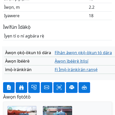
Ìwọn, m
2.2
Iyawere
18
Ìwífún Ìdàkọ̀
Ìyẹn tí o ní agbára rẹ̀
Àwọn ọkọ̀-òkun tó dára
Fíhàn àwọn ọkọ̀-òkun tó dára
Àwọn ìbéèrè
Àwọn ìbéèrè ìtọ́sí
ìmọ̀-ìránkírán
Fi Ìmọ̀-ìránkírán ranṣẹ́
Àwọn fọtótò