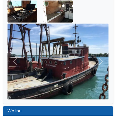
Títì
Tẹ̀lẹ̀
Wọ inu