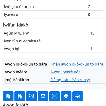
Ìwọ̀ ọkọ̀ òkun, m
7
Iyawere
8
Ìwífún Ìdàkọ̀
Àgùn M/E, kW
15
Ìyẹn tí o ní agbára rẹ̀
Àwọn ìgbì
1
Àwọn ọkọ̀-òkun tó dára
Fíhàn àwọn ọkọ̀-òkun tó dára
Àwọn ìbéèrè
Àwọn ìbéèrè ìtọ́sí
ìmọ̀-ìránkírán
Fi Ìmọ̀-ìránkírán ranṣẹ́
Àwọn fọtótò