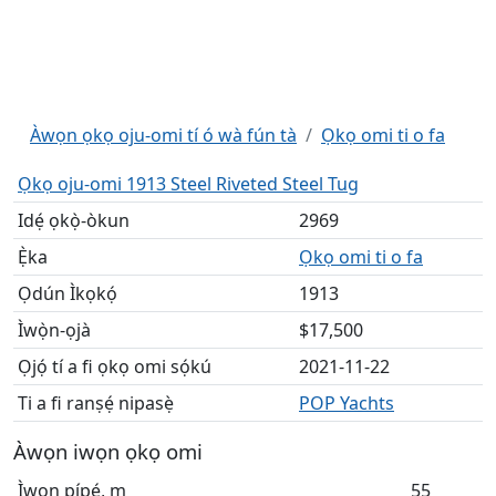
Àwọn ọkọ oju-omi tí ó wà fún tà
Ọkọ omi ti o fa
Ọkọ oju-omi 1913 Steel Riveted Steel Tug
Idẹ́ ọkọ̀-òkun
2969
Ẹ̀ka
Ọkọ omi ti o fa
Ọdún Ìkọkọ́
1913
Ìwọ̀n-ọjà
$17,500
Ọjọ́ tí a fi ọkọ omi sọ́kú
2021-11-22
Ti a fi ranṣẹ́ nipasẹ̀
POP Yachts
Àwọn iwọn ọkọ omi
Ìwọn pípẹ́, m
55