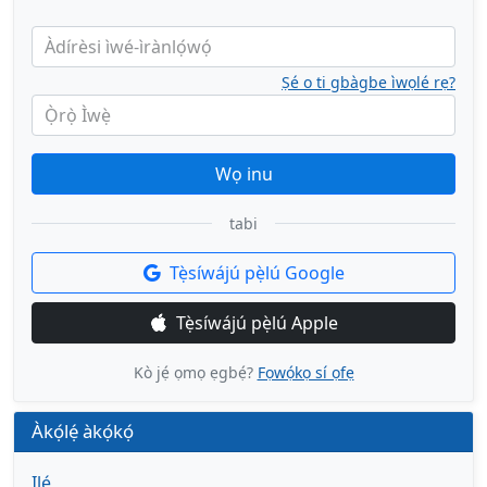
Àdírèsi ìwé-ìrànlọ́wọ́
Ṣé o ti gbàgbe ìwọlé rẹ?
Ọ̀rọ̀ Ìwẹ̀
Wọ inu
tabi
Tẹ̀síwájú pẹ̀lú Google
Tẹ̀síwájú pẹ̀lú Apple
Kò jẹ́ ọmọ ẹgbẹ́?
Fọwọ́kọ sí ọfẹ
Àkọ́lẹ́ àkọ́kọ́
Ilé