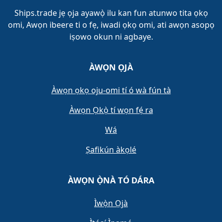
Ships.trade jẹ ọja ayawọ̀ ilu kan fun atunwo tita ọkọ
omi, Awọn ibeere ti o fẹ, iwadi ọkọ omi, ati awọn asopọ
iṣowo okun ni agbaye.
ÀWỌN ỌJÀ
Àwọn ọkọ oju-omi tí ó wà fún tà
Àwọn Ọkọ̀ tí wọn fẹ́ ra
Wá
Ṣafikún àkọlé
ÀWỌN Ọ̀NÀ TÓ DÁRA
Ìwọ̀n Ọjà