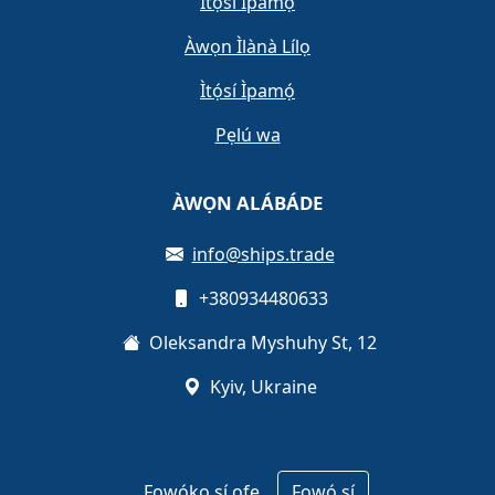
Ìtọ́sí Ìpamọ́
Àwọn Ìlànà Lílọ
Ìtọ́sí Ìpamọ́
Pẹlú wa
ÀWỌN ALÁBÁDE
info@ships.trade
+380934480633
Oleksandra Myshuhy St, 12
Kyiv, Ukraine
Fọwọ́kọ sí ọfẹ
Fọwọ́ sí