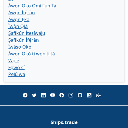
Àwọn Ọkọ Omi Fún Tà
Àwọn Ìfẹ́ràn
Àwọn Ẹ̀ka
Ìwọ̀n Ọjà
Ṣafikún Ìtèsíwájú
Ṣafikún Ìfẹ́ràn
Ìwáso Ọkọ̀
Àwọn Ọkọ̀ tí wọ́n ti tà
Wọlé
Fọwọ́ sí
Pẹlú wa
Ships.trade