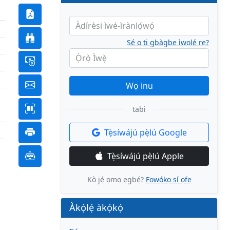
Àdírèsi ìwé-ìrànlọ́wọ́
Ṣé o ti gbàgbe ìwọlé rẹ?
Ọ̀rọ̀ Ìwẹ̀
Wọ inu
tabi
Tẹ̀síwájú pẹ̀lú Google
Tẹ̀síwájú pẹ̀lú Apple
Kò jẹ́ ọmọ ẹgbẹ́?
Fọwọ́kọ sí ọfẹ
Àkọ́lẹ́ àkọ́kọ́