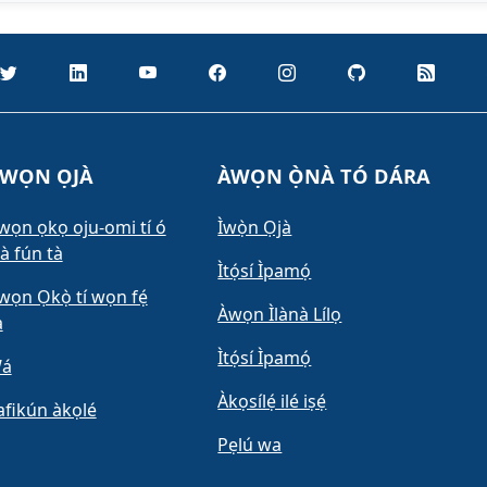
WỌN ỌJÀ
ÀWỌN Ọ̀NÀ TÓ DÁRA
wọn ọkọ oju-omi tí ó
Ìwọ̀n Ọjà
à fún tà
Ìtọ́sí Ìpamọ́
wọn Ọkọ̀ tí wọn fẹ́
Àwọn Ìlànà Lílọ
a
Ìtọ́sí Ìpamọ́
á
Àkọsílẹ́ ilé iṣẹ́
afikún àkọlé
Pẹlú wa