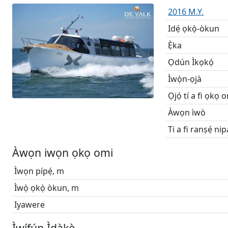
2016 M.Y.
Idẹ́ ọkọ̀-òkun
Ẹ̀ka
Ọdún Ìkọkọ́
Ìwọ̀n-ọjà
Ọjọ́ tí a fi ọkọ 
Àwọn ìwò
Ti a fi ranṣẹ́ nip
Àwọn iwọn ọkọ omi
Ìwọn pípẹ́, m
Ìwọ̀ ọkọ̀ òkun, m
Iyawere
Ìwífún Ìdàkọ̀