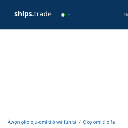
ships.
trade
Il
Àwọn ọkọ oju-omi tí ó wà fún tà
Ọkọ omi ti o fa