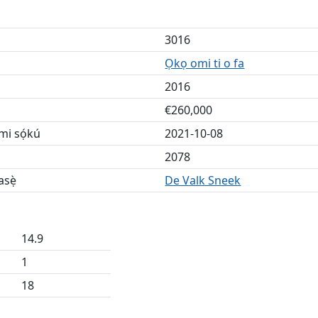
3016
Ọkọ omi ti o fa
2016
€260,000
omi sọ́kú
2021-10-08
2078
asẹ̀
De Valk Sneek
14.9
1
18