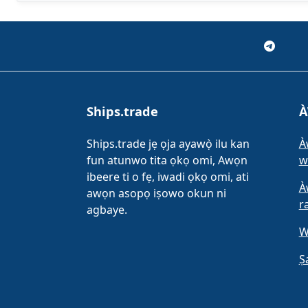
Ships.trade
À
Ships.trade jẹ ọja ayawọ̀ ilu kan
À
fun atunwo tita ọkọ omi, Awọn
w
ibeere ti o fẹ, iwadi ọkọ omi, ati
À
awọn asopọ iṣowo okun ni
r
agbaye.
W
Ṣ