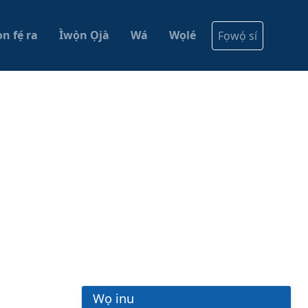
n fẹ́ ra
Ìwọ̀n Ọjà
Wá
Wọlé
Fọwọ́ sí
Wọ inu