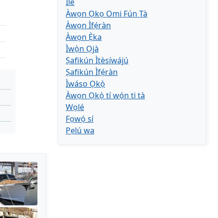
Ilé
Àwọn Ọkọ Omi Fún Tà
Àwọn Ìfẹ́ràn
Àwọn Ẹ̀ka
Ìwọ̀n Ọjà
Ṣafikún Ìtèsíwájú
Ṣafikún Ìfẹ́ràn
Ìwáso Ọkọ̀
Àwọn Ọkọ̀ tí wọ́n ti tà
Wọlé
Fọwọ́ sí
Pẹlú wa