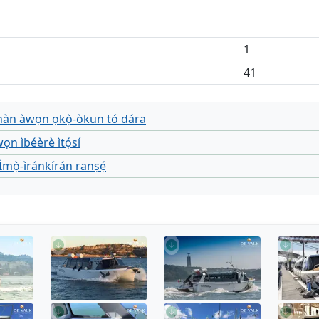
1
41
hàn àwọn ọkọ̀-òkun tó dára
ọn ìbéèrè ìtọ́sí
 Ìmọ̀-ìránkírán ranṣẹ́