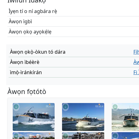
Ìyẹn tí o ní agbára rẹ̀
Àwọn ìgbì
Àwọn ọkọ ayọkẹ́lẹ
Àwọn ọkọ̀-òkun tó dára
Fí
Àwọn ìbéèrè
Àw
ìmọ̀-ìránkírán
Fi
Àwọn fọtótò