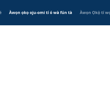
é
Àwọn ọkọ oju-omi tí ó wà fún tà
Àwọn Ọkọ̀ tí wọ