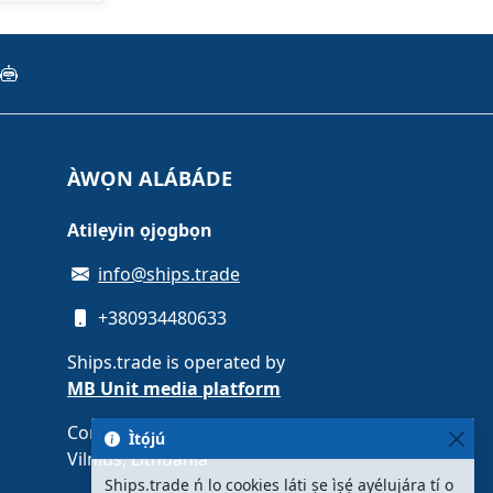
ÀWỌN ALÁBÁDE
Atilẹyin ọjọgbọn
info@ships.trade
+380934480633
Ships.trade is operated by
MB Unit media platform
Company code 308087889 ·
Ìtọ́jú
Vilnius, Lithuania
Ships.trade ń lo cookies láti ṣe ìṣẹ́ ayélujára tí o