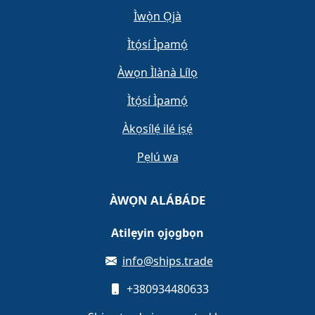
Ìwọ̀n Ọjà
Ìtọ́sí Ìpamọ́
Àwọn Ìlànà Lílọ
Ìtọ́sí Ìpamọ́
Àkọsílẹ́ ilé iṣẹ́
Pẹlú wa
ÀWỌN ALÁBÁDE
Atilẹyin ọjọgbọn
info@ships.trade
+380934480633