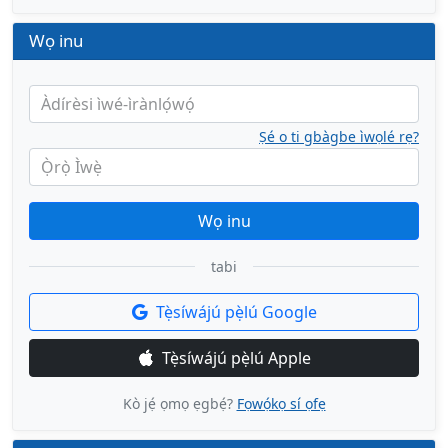
Wọ inu
Àdírèsi ìwé-ìrànlọ́wọ́
Ṣé o ti gbàgbe ìwọlé rẹ?
Ọ̀rọ̀ Ìwẹ̀
Wọ inu
tabi
Tẹ̀síwájú pẹ̀lú Google
Tẹ̀síwájú pẹ̀lú Apple
Kò jẹ́ ọmọ ẹgbẹ́?
Fọwọ́kọ sí ọfẹ