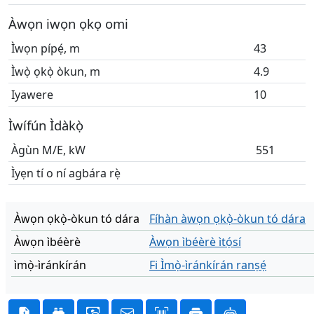
Àwọn iwọn ọkọ omi
Ìwọn pípẹ́, m
43
Ìwọ̀ ọkọ̀ òkun, m
4.9
Iyawere
10
Ìwífún Ìdàkọ̀
Àgùn M/E, kW
551
Ìyẹn tí o ní agbára rẹ̀
Àwọn ọkọ̀-òkun tó dára
Fíhàn àwọn ọkọ̀-òkun tó dára
Àwọn ìbéèrè
Àwọn ìbéèrè ìtọ́sí
ìmọ̀-ìránkírán
Fi Ìmọ̀-ìránkírán ranṣẹ́