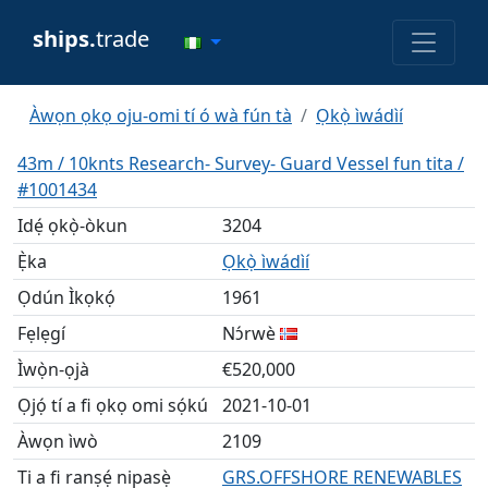
ships.
trade
Àwọn ọkọ oju-omi tí ó wà fún tà
Ọkọ̀ ìwádìí
43m / 10knts Research- Survey- Guard Vessel fun tita /
#1001434
Idẹ́ ọkọ̀-òkun
3204
Ẹ̀ka
Ọkọ̀ ìwádìí
Ọdún Ìkọkọ́
1961
Fẹlẹgí
Nɔ́rwè
Ìwọ̀n-ọjà
€520,000
Ọjọ́ tí a fi ọkọ omi sọ́kú
2021-10-01
Àwọn ìwò
2109
Ti a fi ranṣẹ́ nipasẹ̀
GRS.OFFSHORE RENEWABLES