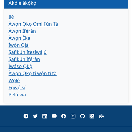
Àkọ́lẹ́ àkọ́kọ́
Ilé
Àwọn Ọkọ Omi Fún Tà
Àwọn Ìfẹ́ràn
Àwọn Ẹ̀ka
Ìwọ̀n Ọjà
Ṣafikún Ìtèsíwájú
Ṣafikún Ìfẹ́ràn
Ìwáso Ọkọ̀
Àwọn Ọkọ̀ tí wọ́n ti tà
Wọlé
Fọwọ́ sí
Pẹlú wa