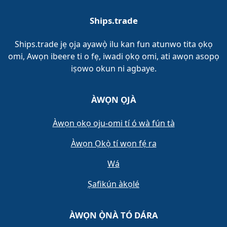
Ships.trade
Ships.trade jẹ ọja ayawọ̀ ilu kan fun atunwo tita ọkọ
omi, Awọn ibeere ti o fẹ, iwadi ọkọ omi, ati awọn asopọ
iṣowo okun ni agbaye.
ÀWỌN ỌJÀ
Àwọn ọkọ oju-omi tí ó wà fún tà
Àwọn Ọkọ̀ tí wọn fẹ́ ra
Wá
Ṣafikún àkọlé
ÀWỌN Ọ̀NÀ TÓ DÁRA