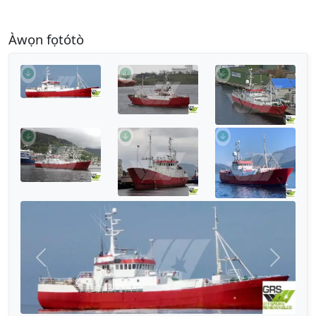
Àwọn fọtótò
Títì
Tẹ̀lẹ̀