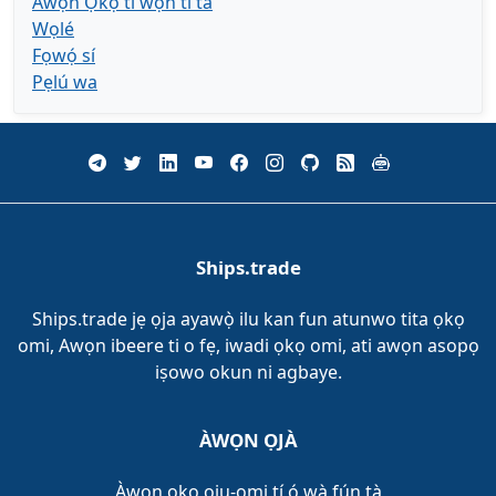
Àwọn Ọkọ̀ tí wọ́n ti tà
Wọlé
Fọwọ́ sí
Pẹlú wa
Ships.trade
Ships.trade jẹ ọja ayawọ̀ ilu kan fun atunwo tita ọkọ
omi, Awọn ibeere ti o fẹ, iwadi ọkọ omi, ati awọn asopọ
iṣowo okun ni agbaye.
ÀWỌN ỌJÀ
Àwọn ọkọ oju-omi tí ó wà fún tà