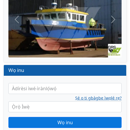
Títì
Tẹ̀lẹ̀
Wọ inu
Àdírèsi ìwé-ìrànlọ́wọ́
Ṣé o ti gbàgbe ìwọlé rẹ?
Ọ̀rọ̀ Ìwẹ̀
Wọ inu