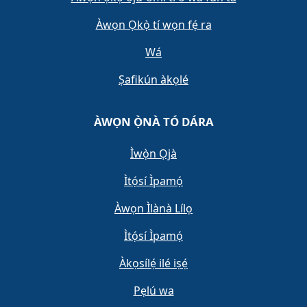
Àwọn Ọkọ̀ tí wọn fẹ́ ra
Wá
Ṣafikún àkọlé
ÀWỌN Ọ̀NÀ TÓ DÁRA
Ìwọ̀n Ọjà
Ìtọ́sí Ìpamọ́
Àwọn Ìlànà Lílọ
Ìtọ́sí Ìpamọ́
Àkọsílẹ́ ilé iṣẹ́
Pẹlú wa