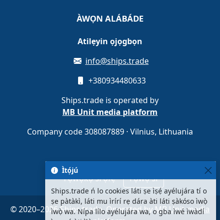
ÀWỌN ALÁBÁDE
Atilẹyin ọjọgbọn
info@ships.trade
+380934480633
Ships.trade is operated by
MB Unit media platform
Company code 308087889 · Vilnius, Lithuania
Ìtọ́jú
Fọwọ́kọ sí ọfẹ
Fọwọ́ sí
Ships.trade ń lo cookies láti ṣe ìṣẹ́ ayélujára tí o
ṣe pàtàkì, láti mu ìrírí rẹ dára àti láti ṣàkóso ìwọ̀
© 2020–2026 Ships.trade. Operated by
MB Unit media
ìwọ̀ wa. Nípa lílo ayélujára wa, o gba ìwé ìwàdí