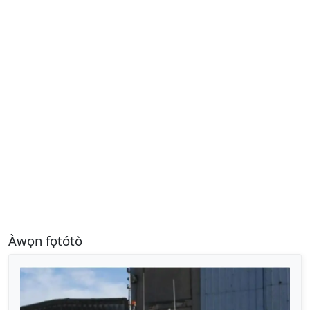
Àwọn fọtótò