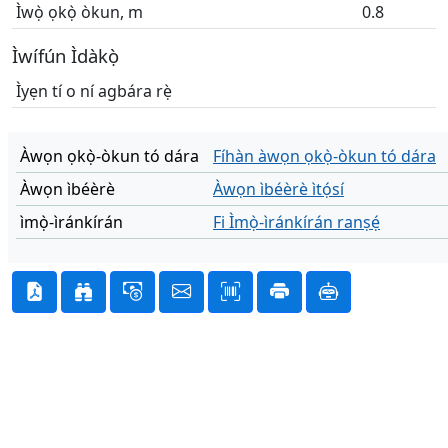
Ìwọ̀ ọkọ̀ òkun, m
0.8
Ìwífún Ìdàkọ̀
Ìyẹn tí o ní agbára rẹ̀
Àwọn ọkọ̀-òkun tó dára
Fíhàn àwọn ọkọ̀-òkun tó dára
Àwọn ìbéèrè
Àwọn ìbéèrè ìtọ́sí
ìmọ̀-ìránkírán
Fi Ìmọ̀-ìránkírán ranṣẹ́