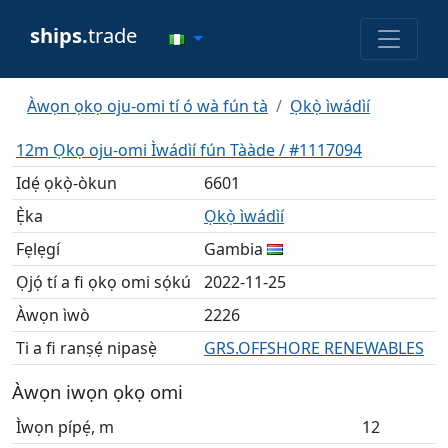
ships.
trade
Àwọn ọkọ oju-omi tí ó wà fún tà
Ọkọ̀ ìwádìí
12m Ọkọ oju-omi Ìwádìí fún Tààde / #1117094
Idẹ́ ọkọ̀-òkun
6601
Ẹ̀ka
Ọkọ̀ ìwádìí
Fẹlẹgí
Gambia
Ọjọ́ tí a fi ọkọ omi sọ́kú
2022-11-25
Àwọn ìwò
2226
Ti a fi ranṣẹ́ nipasẹ̀
GRS.OFFSHORE RENEWABLES
Àwọn iwọn ọkọ omi
Ìwọn pípẹ́, m
12