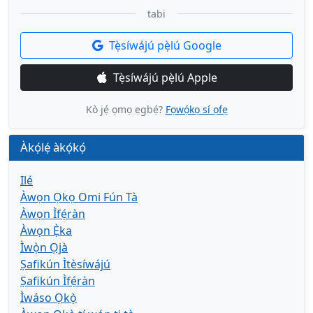
tabi
Tẹ̀síwájú pẹ̀lú Google
Tẹ̀síwájú pẹ̀lú Apple
Kò jẹ́ ọmọ ẹgbẹ́?
Fọwọ́kọ sí ọfẹ
Àkọ́lẹ́ àkọ́kọ́
Ilé
Àwọn Ọkọ Omi Fún Tà
Àwọn Ìfẹ́ràn
Àwọn Ẹ̀ka
Ìwọ̀n Ọjà
Ṣafikún Ìtèsíwájú
Ṣafikún Ìfẹ́ràn
Ìwáso Ọkọ̀